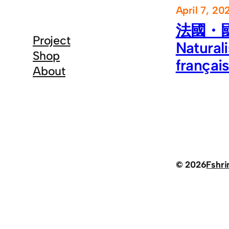
April 7, 20
法國・
Project
Natural
Shop
françai
About
© 2026
Fshr