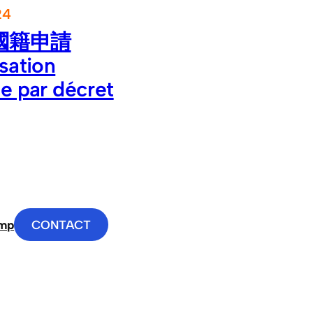
24
國籍申請
isation
se par décret
imp
CONTACT